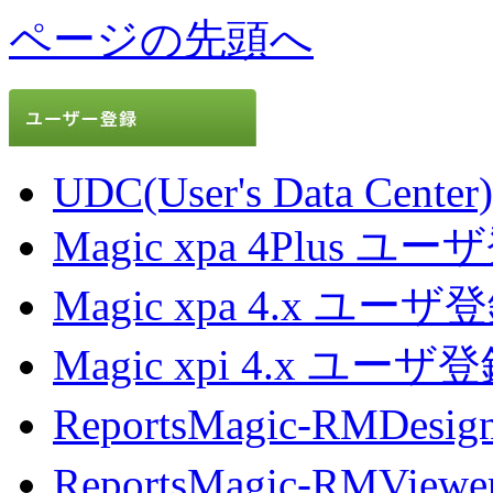
ページの先頭へ
UDC(User's Data Center)
Magic xpa 4Plus ユ
Magic xpa 4.x ユーザ
Magic xpi 4.x ユーザ
ReportsMagic-RMDe
ReportsMagic-RMVi