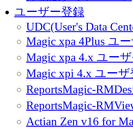
ユーザー登録
UDC(User's Data Cent
Magic xpa 4Plus 
Magic xpa 4.x ユ
Magic xpi 4.x ユ
ReportsMagic-RM
ReportsMagic-RM
Actian Zen v16 fo