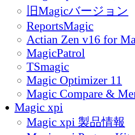
旧Magicバージョン
ReportsMagic
Actian Zen v16 for Ma
MagicPatrol
TSmagic
Magic Optimizer 11
Magic Compare & Mer
Magic xpi
Magic xpi 製品情報