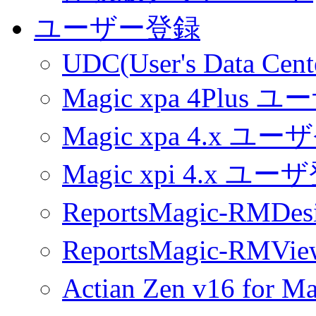
ユーザー登録
UDC(User's Data Cent
Magic xpa 4Plus 
Magic xpa 4.x ユ
Magic xpi 4.x ユ
ReportsMagic-RM
ReportsMagic-RM
Actian Zen v16 fo