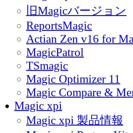
旧Magicバージョン
ReportsMagic
Actian Zen v16 for Ma
MagicPatrol
TSmagic
Magic Optimizer 11
Magic Compare & Mer
Magic xpi
Magic xpi 製品情報